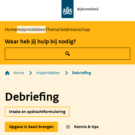
Rijksoverheid
Naar
de
homepage
Home
Hulpmiddelen
Thema's
Vakmanschap
van
Waar heb jij hulp bij nodig?
communicatie
Home
Hulpmiddelen
Debriefing
Debriefing
Intake en opdrachtformulering
Opgave in kaart brengen
Kennis & tips