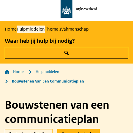
Rijksoverheid
Naar
de
homepage
Home
Hulpmiddelen
Thema's
Vakmanschap
van
Waar heb jij hulp bij nodig?
communicatie
Home
Hulpmiddelen
Bouwstenen Van Een Communicatieplan
Bouwstenen van een
communicatieplan